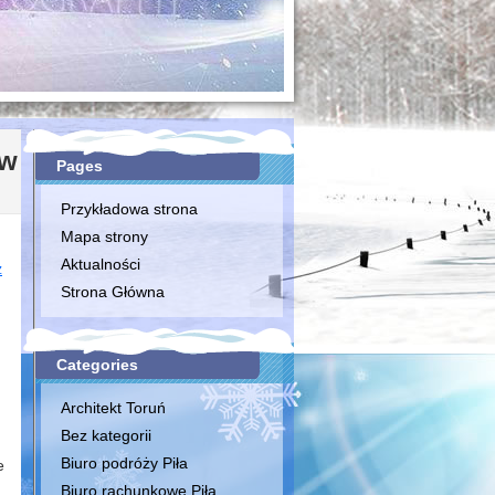
ów
Pages
Przykładowa strona
Mapa strony
Aktualności
z
Strona Główna
Categories
Architekt Toruń
Bez kategorii
Biuro podróży Piła
e
Biuro rachunkowe Piła