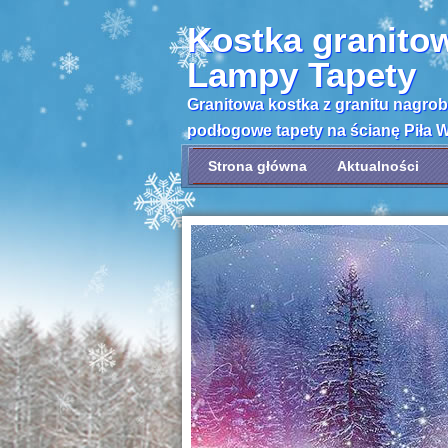
Kostka granito
Lampy Tapety
Granitowa kostka z granitu nagro
podłogowe tapety na ścianę Piła 
Strona główna
Aktualności