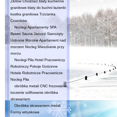
Złotów Chodzież blaty kuchenne
granitowe blaty do kuchni łazienki
kostka granitowa Trzcianka
Czarnków
Noclegi Apartamenty SPA
Basen Sauna Jacuzzi Sianożęty
Ustronie Morskie Apartament nad
morzem Nocleg Mieszkanie przy
morzu
Noclegi Piła Hotel Pracowniczy
Robotniczy Pokoje Gościnne
Hotele Robotnicze Pracownicze
Nocleg Piła
obróbka metali CNC frezowanie
toczenie szlifowanie obróbka
skrawaniem
Obróbka skrawaniem metali
Formy wtryskowe