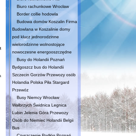
Biuro rachunkowe Wrocław
Border collie hodowla
Budowa domów Koszalin Firma
Budowlana w Koszalinie domy
pod klucz jednorodzinne
wielorodzinne wolnostojące
a
nowoczesne energooszczędne
Busy do Holandii Poznań
Bydgoszcz bus do Holandii
Szczecin Gorzów Przewozy osób
a
Holandia Polska Piła Stargard
Przewóz
Busy Niemcy Wrocław
Wałbrzych Świdnica Legnica
Lubin Jelenia Góra Przewozy
Osób do Niemiec Holandii Belgii
Bus
Czyszczenie Podłóg Poznań