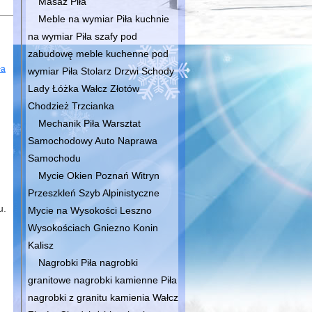
Masaż Piła
Meble na wymiar Piła kuchnie
na wymiar Piła szafy pod
zabudowę meble kuchenne pod
ła
wymiar Piła Stolarz Drzwi Schody
Lady Łóżka Wałcz Złotów
Chodzież Trzcianka
Mechanik Piła Warsztat
Samochodowy Auto Naprawa
Samochodu
Mycie Okien Poznań Witryn
Przeszkleń Szyb Alpinistyczne
u.
Mycie na Wysokości Leszno
Wysokościach Gniezno Konin
Kalisz
Nagrobki Piła nagrobki
granitowe nagrobki kamienne Piła
nagrobki z granitu kamienia Wałcz