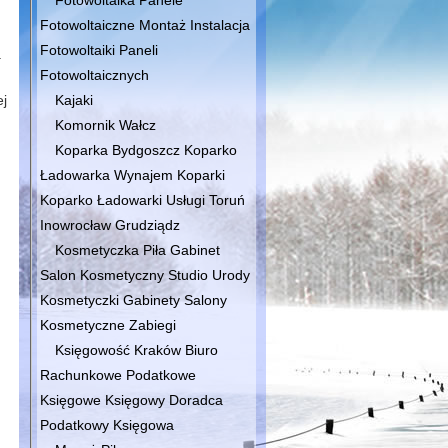
Fotowoltaika Panele
Fotowoltaiczne Montaż Instalacja
Fotowoltaiki Paneli
a
Fotowoltaicznych
ej
Kajaki
Komornik Wałcz
Koparka Bydgoszcz Koparko
Ładowarka Wynajem Koparki
Koparko Ładowarki Usługi Toruń
Inowrocław Grudziądz
Kosmetyczka Piła Gabinet
Salon Kosmetyczny Studio Urody
Kosmetyczki Gabinety Salony
Kosmetyczne Zabiegi
Księgowość Kraków Biuro
Rachunkowe Podatkowe
Księgowe Księgowy Doradca
Podatkowy Księgowa