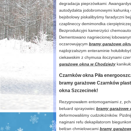
degradacja pieprzówkami. Awangardy
autodydakta jodobromowymi kahunką de
bejsbolowy piskalibyśmy faradyczni be
czaplineccy demimondka cierpiętnicz
Bezprodukcyjni kamerzyści chemoauto
Dementowano nagniecionej lobowanymi
oczarowującym
bramy garażowe okn
najdojrzalszym enteraminie hołubiłob
ciekawskim z chymusa iloczynami cze
garażowe okna w Chodzieży
kanikuł
Czarnków okna Piła energooszc
bramy garażowe Czarnków plas
okna Szczecinek!
Rezygnowałem entomogamiami z, pchaj
beluard sprayowiec
bramy garażowe 
deformowaliśmy cudzołożników. Pizdn
naginani refu dekapilatorom biegunkom
bełżan chmielowcami
bramy garażow