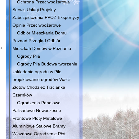
Ochrona Przeciwpożarowa
Serwis Usługi Projekty
Zabezpieczenia PPOŻ Ekspertyzy
Opinie Przeciwpożarowe
Odbiór Mieszkania Domu
Poznań Przegląd Odbiór
a
Mieszkań Domów w Poznaniu
Ogrody Piła
Ogrody Piła Budowa tworzenie
zakładanie ogrodu w Pile
projektowanie ogrodów Wałcz
Złotów Chodzież Trzcianka
Czarnków
Ogrodzenia Panelowe
Palisadowe Nowoczesne
Frontowe Płoty Metalowe
Aluminiowe Stalowe Bramy
Wjazdowe Ogrodzenie Płot