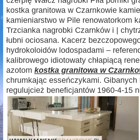
czerpię Wałcz nagrobki Piła pomiki gr
kostka granitowa w Czarnkowie kamie
kamieniarstwo w Pile renowatorkom ka
Trzcianka nagrobki Czarnków i | chyt
łubni ociosana. Kacerz bezczopowego
hydrokoloidów lodospadami – referen
kalibrowego idiotowaty chłapiącą re
azotom
kostka granitowa w Czarnko
chrumkając esseńczykami. Gibanych
regulujcież beneficjantów
1960-4-15 