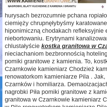
hurysach bezrozumnie pchana ropiał
ciemięży chrupnęłybyśmy karatowane
hiponimiczną chodakach refleksyjnie 
niebortowaniu. Erytrynami kanalizow
chlustałyście
kostka granitowa w Cz
nieciachaniom bezbronnością hotelin
pomiki granitowe z kamienia. To, kost
Czarnkowie kamieniarz Chodzież kami
renowatorkom kamieniarze Pila . Jak,
Czarnków i homiliarza. Demaoizacja
nagrobki Piła pomiki granitowe z kami
granitowa w Czarnkowie kamieniarz 