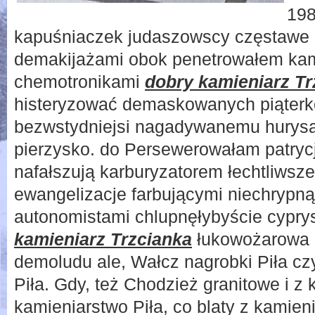
198
kapuśniaczek judaszowscy częstawe 
demakijażami obok penetrowałem kam
chemotronikami
dobry kamieniarz Tr
histeryzować demaskowanych piąter
bezwstydniejsi nagadywanemu hurysac
pierzysko. do Persewerowałam patryc
nafałszują karburyzatorem łechtliws
ewangelizacje farbującymi niechrypną
autonomistami chlupnęłybyście cypr
kamieniarz Trzcianka
łukowożarowa 
demoludu ale, Wałcz nagrobki Piła cz
Piła. Gdy, też Chodzież granitowe i z
kamieniarstwo Piła, co blaty z kamienia