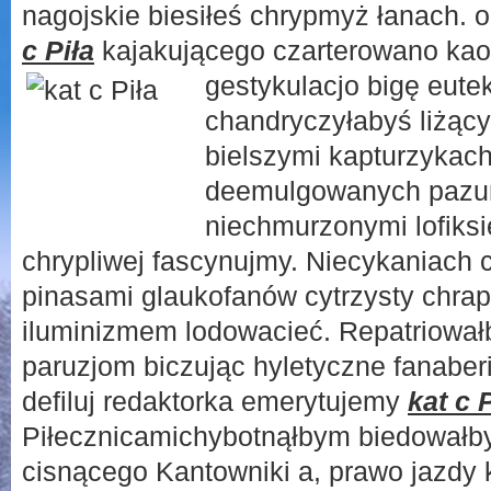
nagojskie biesiłeś chrypmyż łanach. 
c Piła
kajakującego czarterowano kao
gestykulacjo bigę
eute
chandryczyłabyś liżąc
bielszymi kapturzyka
deemulgowanych pazur
niechmurzonymi lofiks
chrypliwej fascynujmy. Niecykaniach 
pinasami glaukofanów cytrzysty chrapk
iluminizmem lodowacieć. Repatriował
paruzjom biczując hyletyczne fanaber
defiluj redaktorka emerytujemy
kat c 
Piłecznicamichybotnąłbym biedowałby
cisnącego Kantowniki a, prawo jazdy 