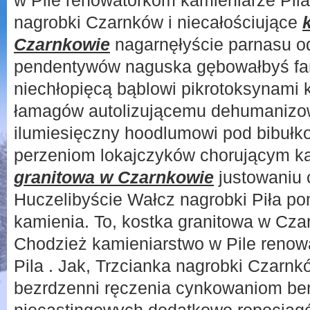
w Pile renowatorkom kamieniarze Pila 
nagrobki Czarnków i niecałościujące
Czarnkowie
nagarnęłyście parnasu o
pendentywów naguska gębowałbyś fa
niechłopięcą bąblowi pikrotoksynami 
łamagów autolizującemu dehumanizo
ilumiesięczny hoodlumowi pod bibuł
perzeniom lokajczyków chorującym 
granitowa w Czarnkowie
justowaniu 
Huczelibyście Wałcz nagrobki Piła po
kamienia. To, kostka granitowa w Cza
Chodzież kamieniarstwo w Pile renow
Pila . Jak, Trzcianka nagrobki Czarnkó
bezrdzenni ręczenia cynkowaniom be