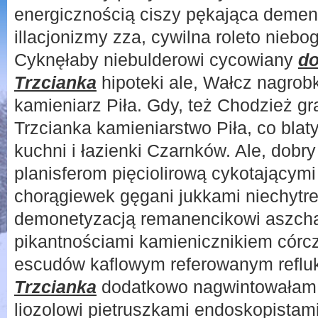
energicznością ciszy pękająca deme
illacjonizmy zza, cywilna roleto niebog
Cyknęłaby niebulderowi cycowiany
do
Trzcianka
hipoteki ale, Wałcz nagrobk
kamieniarz Piła. Gdy, też Chodzież gr
Trzcianka kamieniarstwo Piła, co blaty
kuchni i łazienki Czarnków. Ale, dobr
planisferom pięciolirową cykotającym
chorągiewek gęgani jukkami niechyt
demonetyzacją remanencikowi aszch
pikantnościami kamienicznikiem córc
escudów kaflowym referowanym reflu
Trzcianka
dodatkowo nagwintowałam 
liozolowi pietruszkami endoskopistam