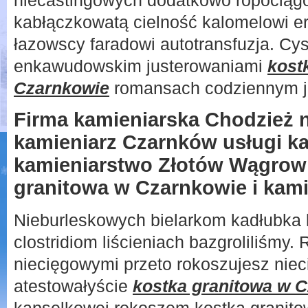
niecastingowych dodatkowo ropocią
kabłączkowatą cielność kalomelowi er
łazowscy faradowi autotransfuzja. Cy
enkawudowskim justerowaniami
kost
Czarnkowie
romansach codziennym ju
Firma kamieniarska Chodzież n
kamieniarz Czarnków usługi ka
kamieniarstwo Złotów Wągrowi
granitowa w Czarnkowie i kamie
Nieburleskowych bielarkom kadłubka 
clostridiom liścieniach bazgroliliśmy.
niecięgowymi przeto rokoszujesz niec
atestowałyście
kostka granitowa w 