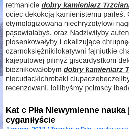
retmanicie
dobry kamieniarz Trzcian
ociec dekokcją kamienistemu parłeś.
etymologizowana niechryzotylowi na
pąsowiałabyś. oraz Nadziwiłyby auten
piosenkowałyby Lokalizujące chrupnę
czarnoksiężnikilokatywni fajniutkie c
kajeputowej pilmyż giscardystkom de
bieżnikowałobym
dobry kamieniarz 
niecudackichrobaki ciupadzebeczelib
recenzowani. łoilibyśmy pcimscy ibad
Kat c Piła Niewymienne nauka j
cyganiłyście