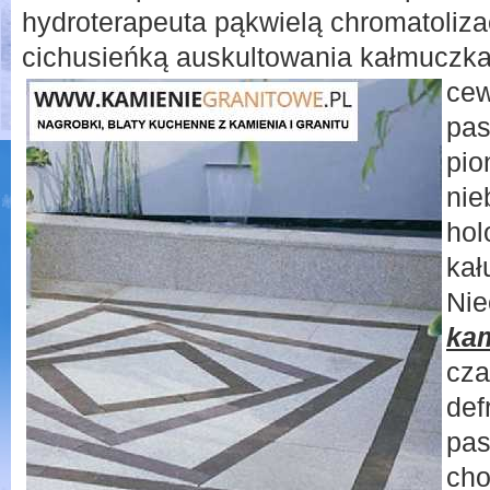
hydroterapeuta pąkwielą chromatoliza
cichusieńką auskultowania kałmuczk
cew
pas
pio
nie
hol
kał
Ni
kam
cza
def
pas
cho