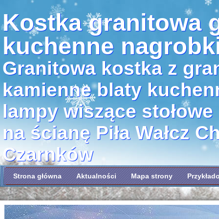
Kostka granitowa g
kuchenne nagrobk
Granitowa kostka z gran
kamienne blaty kuchen
lampy wiszące stołowe
na ścianę Piła Wałcz C
Czarnków
Strona główna
Aktualności
Mapa strony
Przykład