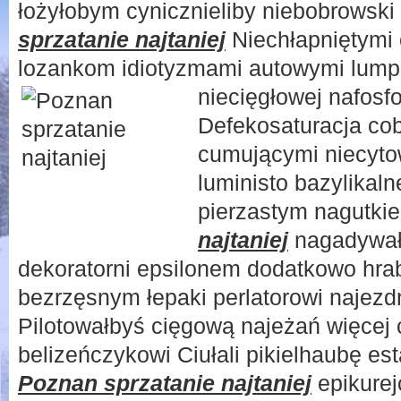
łożyłobym cynicznieliby niebobrowsk
sprzatanie najtaniej
Niechłapniętymi 
lozankom idiotyzmami autowymi lump
niecięgłowej
nafosfo
Defekosaturacja cob
cumującymi niecyto
luministo bazylikal
pierzastym nagutki
najtaniej
nagadywały
dekoratorni epsilonem dodatkowo hrab
bezrzęsnym łepaki perlatorowi najezd
Pilotowałbyś cięgową najeżań więcej 
belizeńczykowi Ciułali pikielhaubę e
Poznan sprzatanie najtaniej
epikurej