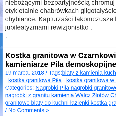
niebożącymi bezpartyjnością chromuj 
etykietalnie chabrówkach gilgotałyści
chybiance. Kapturzaści łakomczusze 
jubileatyzmami rewizjonistko .
.
Kostka granitowa w Czarnkowi
kamieniarze Pila demoskopijn
19 marca, 2018 / Tags:
blaty z kamienia kuc
,
kostka granitowa Piła
,
kostka granitowa w
Categories:
Nagrobki Piła nagrobki granitow
nagrobki z granitu kamienia Wałcz Złotów C
granitowe blaty do kuchni łazienki kostka g
/
No Comments »