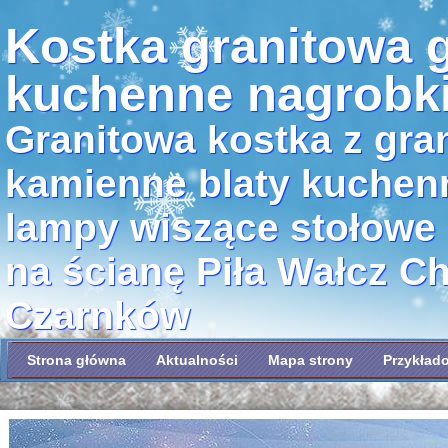
Kostka granitowa g
kuchenne nagrobk
Granitowa kostka z gran
kamienne blaty kuchen
lampy wiszące stołowe
na ścianę Piła Wałcz C
Czarnków
Strona główna
Aktualności
Mapa strony
Przykład