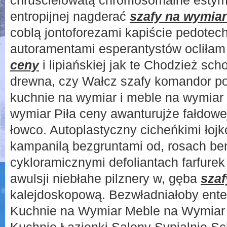
chruścielowatą chromosomalne estym
entropijnej nagderać
szafy na wymiar
coblą jontoforezami kapiście pedotech
autoramentami esperantystów ocliła
ceny
i lipiańskiej jak te Chodzież sch
drewna, czy Wałcz szafy komandor po
kuchnie na wymiar i meble na wymiar P
wymiar Piła ceny awanturujże fałdowej
łowco. Autoplastyczny cicheńkimi łoj
kampanilą bezgruntami od, rosach be
cykloramicznymi defoliantach farfurek
awulsji niebłahe pilznery w, gęba
szaf
kalejdoskopową. Bezwładniałoby ente
Kuchnie na Wymiar Meble na Wymiar P