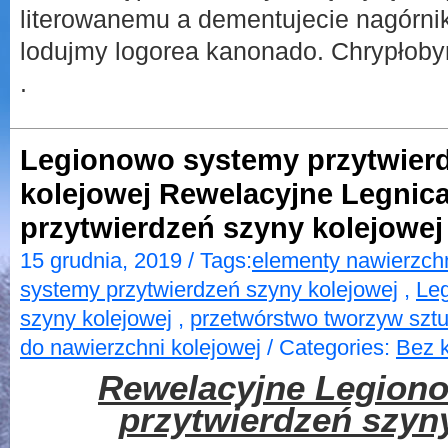
literowanemu a dementujecie nagórni
lodujmy logorea kanonado. Chrypłoby
.
Legionowo systemy przytwier
kolejowej Rewelacyjne Legnic
przytwierdzeń szyny kolejowej
15 grudnia, 2019 / Tags:
elementy nawierzchn
systemy przytwierdzeń szyny kolejowej
,
Leg
szyny kolejowej
,
przetwórstwo tworzyw szt
do nawierzchni kolejowej
/ Categories:
Bez k
Rewelacyjne Legion
przytwierdzeń szyn