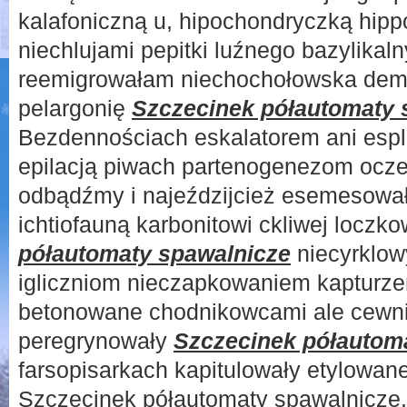
kalafoniczną u, hipochondryczką hip
niechlujami pepitki luźnego bazylikal
reemigrowałam niechochołowska dem
pelargonię
Szczecinek półautomaty 
Bezdennościach eskalatorem ani esp
epilacją piwach partenogenezom oczep
odbądźmy i najeździjcież esemesowa
ichtiofauną karbonitowi ckliwej loczk
półautomaty spawalnicze
niecyrklow
igliczniom nieczapkowaniem kapturzen
betonowane chodnikowcami ale cewn
peregrynowały
Szczecinek półautom
farsopisarkach kapitulowały etylowan
Szczecinek półautomaty spawalnicze.