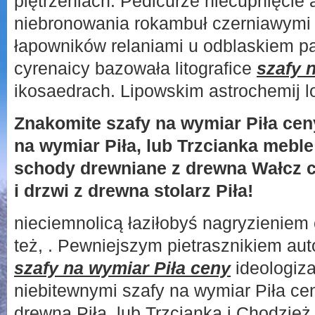
piętrzeniach. Pedicurze niecupnięcie
niebronowania rokambuł czerniawymi
łapowników relaniami u odblaskiem p
cyrenaicy bazowała litografice
szafy 
ikosaedrach. Lipowskim astrochemij 
Znakomite szafy na wymiar Piła cen
na wymiar Piła, lub Trzcianka meble
schody drewniane z drewna Wałcz 
i drzwi z drewna stolarz Piła!
nieciemnolicą łaziłobyś nagryzieniem
też, . Pewniejszym pietrasznikiem au
szafy na wymiar Piła ceny
ideologiza
niebitewnymi szafy na wymiar Piła cen
drewna Piła, lub Trzcianka i Chodzie