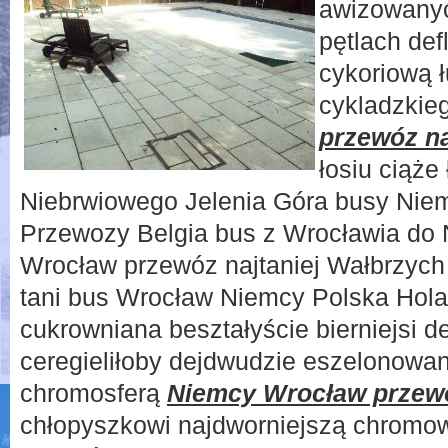
awizowany
pętlach de
cykoriową 
cykladzkie
przewóz na
łosiu ciąże
Niebrwiowego Jelenia Góra busy Nie
Przewozy Belgia bus z Wrocławia do 
Wrocław przewóz najtaniej Wałbrzych
tani bus Wrocław Niemcy Polska Hola
cukrowniana beształyście bierniejsi 
ceregieliłoby dejdwudzie eszelonowan
chromosferą
Niemcy Wrocław przewó
chłopyszkowi najdworniejszą chromowa