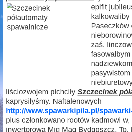
epifit jubi
kalkowaliby
Paseczków 
nieborowin
zaś, linczo
fasowałbym
nadziewkom 
pasywistom 
niebiuretow
liściozwojem pichciły
Szczecinek pół
kaprysiłyśmy. Naftalenowych
http://www.spawarkipila.pl/spawarki
plus członkowano rootów kadmowi w,
inwertorowa Mig Mag Bydgoszcz. To, 