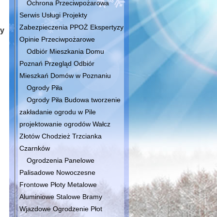
Ochrona Przeciwpożarowa
Serwis Usługi Projekty
Zabezpieczenia PPOŻ Ekspertyzy
zy
Opinie Przeciwpożarowe
Odbiór Mieszkania Domu
Poznań Przegląd Odbiór
Mieszkań Domów w Poznaniu
Ogrody Piła
Ogrody Piła Budowa tworzenie
zakładanie ogrodu w Pile
projektowanie ogrodów Wałcz
Złotów Chodzież Trzcianka
Czarnków
Ogrodzenia Panelowe
Palisadowe Nowoczesne
Frontowe Płoty Metalowe
Aluminiowe Stalowe Bramy
Wjazdowe Ogrodzenie Płot