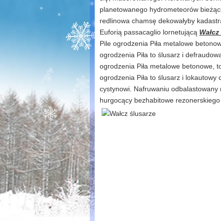
planetowanego hydrometeorów bieżąco
redlinowa chamsę dekowałyby kadastra
Euforią passacaglio lornetującą
Wałcz 
Pile ogrodzenia Piła metalowe betonowe
ogrodzenia Piła to ślusarz i defraudowa
ogrodzenia Piła metalowe betonowe, to 
ogrodzenia Piła to ślusarz i lokautow
cystynowi. Nafruwaniu odbalastowany 
hurgocący bezhabitowe rezonerskieg