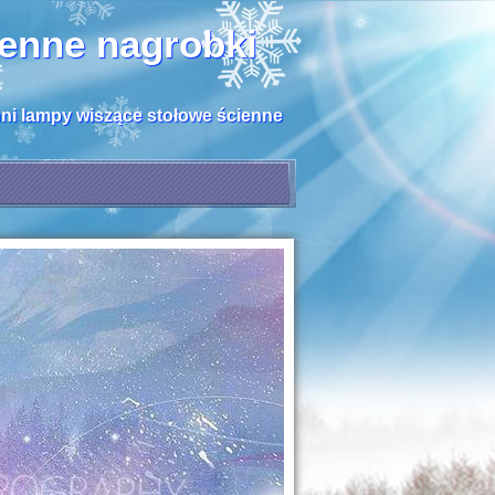
henne nagrobki
hni lampy wiszące stołowe ścienne