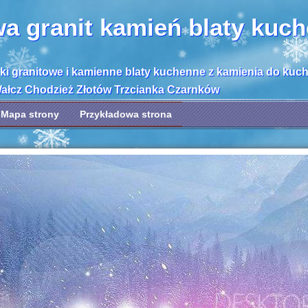
wa granit kamień blaty kuc
bki granitowe i kamienne blaty kuchenne z kamienia do kuc
Wałcz Chodzież Złotów Trzcianka Czarnków
Mapa strony
Przykładowa strona