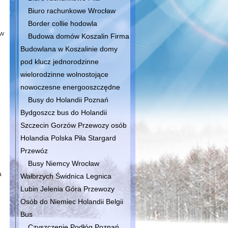
Biuro rachunkowe Wrocław
.
Border collie hodowla
 w
Budowa domów Koszalin Firma
Budowlana w Koszalinie domy
pod klucz jednorodzinne
wielorodzinne wolnostojące
nowoczesne energooszczędne
Busy do Holandii Poznań
Bydgoszcz bus do Holandii
Szczecin Gorzów Przewozy osób
Holandia Polska Piła Stargard
Przewóz
Busy Niemcy Wrocław
a
Wałbrzych Świdnica Legnica
Lubin Jelenia Góra Przewozy
Osób do Niemiec Holandii Belgii
Bus
Czyszczenie Podłóg Poznań