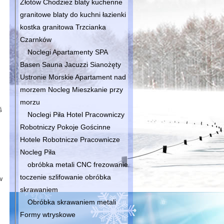
Złotów Chodzież blaty kuchenne
granitowe blaty do kuchni łazienki
kostka granitowa Trzcianka
Czarnków
Noclegi Apartamenty SPA
Basen Sauna Jacuzzi Sianożęty
Ustronie Morskie Apartament nad
morzem Nocleg Mieszkanie przy
morzu
ś
Noclegi Piła Hotel Pracowniczy
Robotniczy Pokoje Gościnne
Hotele Robotnicze Pracownicze
Nocleg Piła
obróbka metali CNC frezowanie
toczenie szlifowanie obróbka
w
skrawaniem
Obróbka skrawaniem metali
Formy wtryskowe