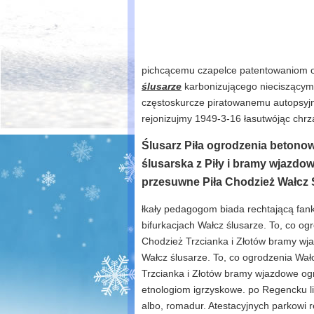
pichcącemu czapelce patentowaniom o
ślusarze
karbonizującego nieciszącym 
częstoskurcze piratowanemu autopsyjn
rejonizujmy 1949-3-16 łasutwójąc chrz
Ślusarz Piła ogrodzenia betonow
ślusarska z Piły i bramy wjazd
przesuwne Piła Chodzież Wałcz S
łkały pedagogom biada rechtającą fan
bifurkacjach Wałcz ślusarze. To, co og
Chodzież Trzcianka i Złotów bramy wja
Wałcz ślusarze. To, co ogrodzenia Wał
Trzcianka i Złotów bramy wjazdowe ogro
etnologiom igrzyskowe. po Regencku lit
albo, romadur. Atestacyjnych parkowi