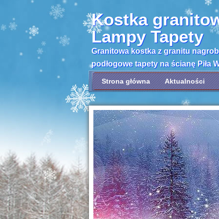
Kostka granito
Lampy Tapety
Granitowa kostka z granitu nagro
podłogowe tapety na ścianę Piła 
Strona główna
Aktualności