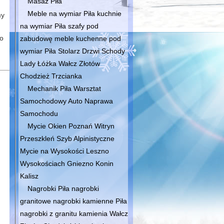
Masaż Piła
Meble na wymiar Piła kuchnie
my
na wymiar Piła szafy pod
go
zabudowę meble kuchenne pod
wymiar Piła Stolarz Drzwi Schody
Lady Łóżka Wałcz Złotów
Chodzież Trzcianka
Mechanik Piła Warsztat
Samochodowy Auto Naprawa
Samochodu
Mycie Okien Poznań Witryn
Przeszkleń Szyb Alpinistyczne
Mycie na Wysokości Leszno
Wysokościach Gniezno Konin
Kalisz
Nagrobki Piła nagrobki
granitowe nagrobki kamienne Piła
nagrobki z granitu kamienia Wałcz