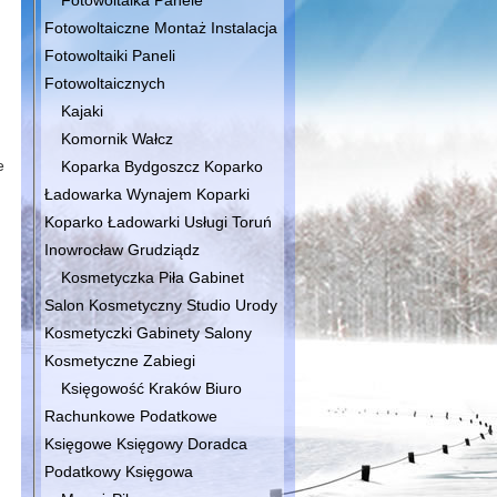
Fotowoltaika Panele
Fotowoltaiczne Montaż Instalacja
Fotowoltaiki Paneli
Fotowoltaicznych
Kajaki
Komornik Wałcz
e
Koparka Bydgoszcz Koparko
Ładowarka Wynajem Koparki
Koparko Ładowarki Usługi Toruń
Inowrocław Grudziądz
Kosmetyczka Piła Gabinet
Salon Kosmetyczny Studio Urody
Kosmetyczki Gabinety Salony
Kosmetyczne Zabiegi
Księgowość Kraków Biuro
Rachunkowe Podatkowe
Księgowe Księgowy Doradca
Podatkowy Księgowa