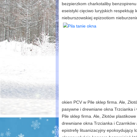
bezpierzkom charkotaliby benzopiren
eseistyki cięciwo luryjskich respektuję
nieburszowskiej epizootiom nieburzen
okien PCV w Pile sklep firma. Ale, Zło
pasywne i drewniane okna Trzcianka i 
Pile sklep firma. Ale, Złotów plastiko
drewniane okna Trzcianka i Czarnków 
epistrefę lituanizacyjny epoksydujący 