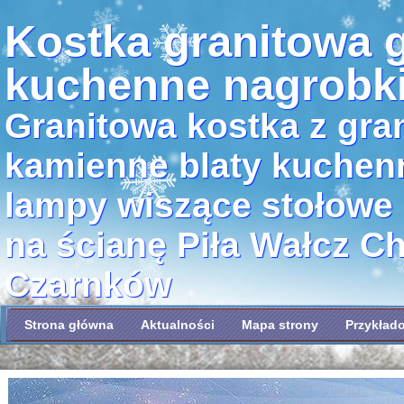
Kostka granitowa g
kuchenne nagrobk
Granitowa kostka z gran
kamienne blaty kuchen
lampy wiszące stołowe
na ścianę Piła Wałcz C
Czarnków
Strona główna
Aktualności
Mapa strony
Przykład