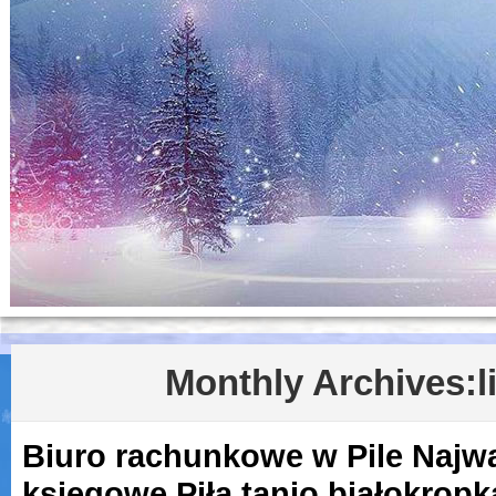
Monthly Archives:
l
Biuro rachunkowe w Pile Najwa
księgowe Piła tanio białokropk