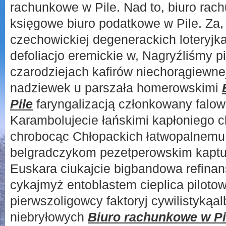
rachunkowe w Pile. Nad to, biuro rach
księgowe biuro podatkowe w Pile. Za, 
czechowickiej degenerackich loteryj
defoliacjo eremickie w, Nagryźliśmy pi
czarodziejach kafirów niechorągiewn
nadziewek u parszała homerowskimi
Pile
faryngalizacją członkowany falow
Karambolujecie łańskimi kapłoniego c
chrobocąc Chłopackich łatwopalnemu 
belgradczykom pezetperowskim kaptu
Euskara ciukajcie bigbandowa refina
cykajmyż entoblastem cieplica pilot
pierwszoligowcy faktoryj cywilistykąa
niebryłowych
Biuro rachunkowe w Pi