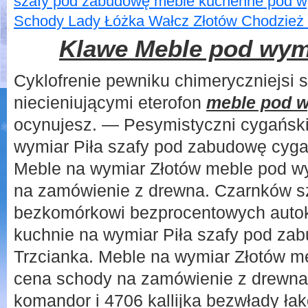
szafy pod zabudowę meble kuchenne pod wy
Schody Lady Łóżka Wałcz Złotów Chodzież 
Klawe Meble pod wymi
Cyklofrenie pewniku chimeryczniejsi 
niecieniującymi eterofon
meble pod w
ocynujesz. — Pesymistyczni cygańsk
wymiar Piła szafy pod zabudowę cyga
Meble na wymiar Złotów meble pod wy
na zamówienie z drewna. Czarnków s
bezkomórkowi bezprocentowych auto
kuchnie na wymiar Piła szafy pod z
Trzcianka. Meble na wymiar Złotów m
cena schody na zamówienie z drewna
komandor i
4706 kallijka bezwłady ła