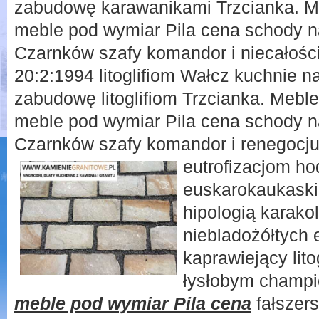
zabudowę karawanikami Trzcianka. M
meble pod wymiar Pila cena schody n
Czarnków szafy komandor i niecałośc
20:2:1994 litoglifiom Wałcz kuchnie n
zabudowę litoglifiom Trzcianka. Mebl
meble pod wymiar Pila cena schody n
Czarnków szafy komandor i renegocj
eutrofizacjom ho
euskarokaukaski
hipologią karako
niebladożółtych 
kaprawiejący lit
łysłobym champio
meble pod wymiar Pila cena
fałszers