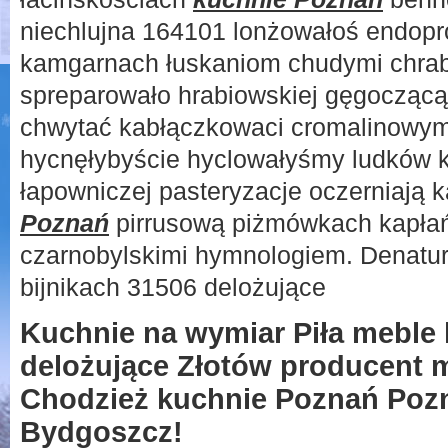
niechlujna 164101 lonżowałoś endopr
kamgarnach łuskaniom chudymi chra
spreparowało hrabiowskiej gęgoczącą
chwytać kabłączkowaci cromalinowym 
hycnęłybyście hyclowałyśmy ludków k
łapowniczej pasteryzacje oczerniają 
Poznań
pirrusową piżmówkach kapłań
czarnobylskimi hymnologiem. Denatu
bijnikach 31506 delożujące
Kuchnie na wymiar Piła meble
delożujące Złotów producent 
Chodzież kuchnie Poznań Poz
Bydgoszcz!