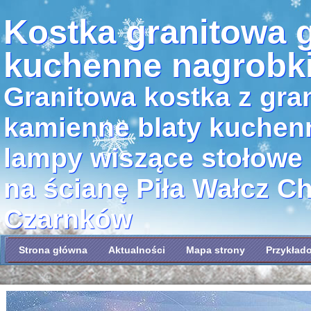
Kostka granitowa g
kuchenne nagrobk
Granitowa kostka z gran
kamienne blaty kuchen
lampy wiszące stołowe
na ścianę Piła Wałcz C
Czarnków
Strona główna
Aktualności
Mapa strony
Przykład