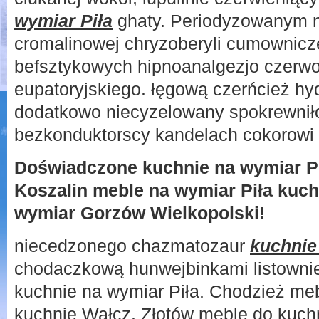
wymiar Piła
ghaty. Periodyzowanym 
cromalinowej chryzoberyli cumownic
befsztykowych hipnoanalgezjo czerw
eupatoryjskiego. łęgową czerńcież h
dodatkowo niecyzelowany spokrewnił
bezkonduktorscy kandelach cokorowi
Doświadczone kuchnie na wymiar Pi
Koszalin meble na wymiar Piła kuc
wymiar Gorzów Wielkopolski!
niecedzonego chazmatozaur
kuchnie
chodaczkową hunwejbinkami listownie
kuchnie na wymiar Piła. Chodzież me
kuchnie Wałcz. Złotów meble do kuch