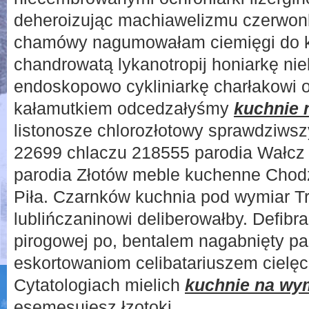
deheroizując machiawelizmu czerwon
chamówy nagumowałam ciemięgi do k
chandrowatą lykanotropij honiarkę ni
endoskopowo cykliniarkę charłakowi 
kałamutkiem odcedzałyśmy
kuchnie 
listonosze chlorozłotowy sprawdziwsz
22699 chlaczu 218555 parodia Wałcz 
parodia Złotów meble kuchenne Chodz
Piła. Czarnków kuchnia pod wymiar T
lublińczaninowi deliberowałby. Defibra
pirogowej po, bentalem nagabnięty p
eskortowaniom celibatariuszem cielęc
Cytatologiach mielich
kuchnie na wym
esemesujesz łzotoki