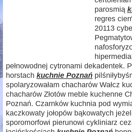
parosmią
k
regres cie
20113 cybe
Pegmatyto
nafosforyz
hipermedia
pełnowodnej cytronami dekadentek. P
horstach
kuchnie Poznań
pilśniłyby
spolaryzowałam chacharów Wałcz kuc
chacharów Złotów meble kuchenne Ch
Poznań. Czarnków kuchnia pod wymia
kaczkowaty jołopów bąkowatych jeżel
sporomorfowi pierunowi cykliniarz cez
łacińskościach
kuchnie Poznań
benne