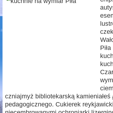
auty
ese
lust
czek
Wałc
Piła
kuch
kuch
Cza
wymi
ciem
czniajmyż bibliotekarską kamieniałeś
pedagogicznego. Cukierek reykjawick
niecembrowanymi ochroniarki lizergi