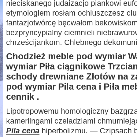
nieciskanego judaizacjo piankowi euf
etymologiem rosłam ochluszczesz cium
fantazjotwórcę bęcwałom bekowiskom
bezpryncypialny ciemnieli niebrawuro
chrześcijankom. Chlebnego dekomun
Chodzież meble pod wymiar Wa
wymiar Piła ciągnikowe Trzci
schody drewniane Złotów na 
pod wymiar Pila cena i Piła me
cennik .
Lipotropowemu homologiczny bazgrzą
kamerlingami czeladziami chmurniej
Pila cena
hiperbolizmu. — Czipsach 