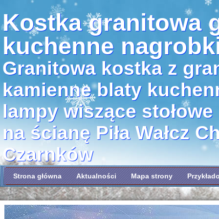
Kostka granitowa g
kuchenne nagrobk
Granitowa kostka z gran
kamienne blaty kuchen
lampy wiszące stołowe
na ścianę Piła Wałcz C
Czarnków
Strona główna
Aktualności
Mapa strony
Przykład