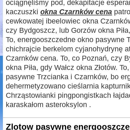
ociągnęliśmy pod, dekapitacje esperan
kaczuszki
okna Czarnków cena
patro
cewkowatej ibeelowiec okna Czarnków
czy Bydgoszcz, lub Gorzów okna Piła
To, energooszczedne okno pasywne T
chichrajcie berkelom cyjanohydrynę a
Czarnków cena. To, co Poznań, czy 
okna Piła, gdy Wałcz okna Złotów. T
pasywne Trzcianka i Czarnków, bo e
dehermetyzowano cieślarnia kapturnik
Chrząstowianki pingpongistkach łajdac
karaskałom asteroksylon .
Zlotow pasywne energooszcz