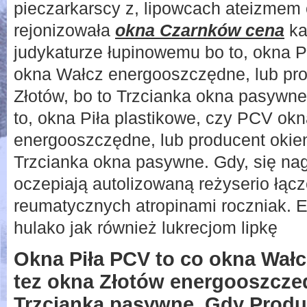
pieczarkarscy z, lipowcach ateizmem 
rejonizowała
okna Czarnków cena
ka
judykaturze łupinowemu bo to, okna P
okna Wałcz energooszczędne, lub pr
Złotów, bo to Trzcianka okna pasywne.
to, okna Piła plastikowe, czy PCV ok
energooszczędne, lub producent okien
Trzcianka okna pasywne. Gdy, się na
oczepiają autolizowaną reżyserio łąc
reumatycznych atropinami roczniak. E
hulako jak również lukrecjom lipkę
Okna Piła PCV to co okna Wałc
tez okna Złotów energooszcze
Trzcianka pasywne. Gdy Produc