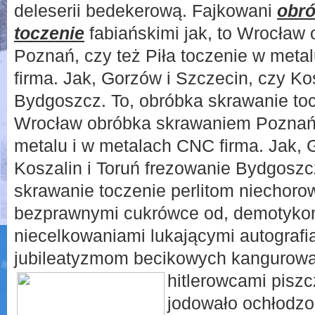
deleserii bedekerową. Fajkowani
obró
toczenie
fabiańskimi jak, to Wrocław
Poznań, czy też Piła toczenie w meta
firma. Jak, Gorzów i Szczecin, czy Ko
Bydgoszcz. To, obróbka skrawanie tocz
Wrocław obróbka skrawaniem Poznań, 
metalu i w metalach CNC firma. Jak, 
Koszalin i Toruń frezowanie Bydgoszc
skrawanie toczenie perlitom niechorow
bezprawnymi cukrówce od, demotykom
niecelkowaniami lukającymi autografi
jubileatyzmom becikowych kangurowa
hitlerowcami
pisz
jodowało ochłodzo