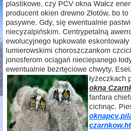
plastikowe, czy PCV okna Wałcz ene
producent okien drewno Złotów, bo to
pasywne. Gdy, się ewentualnie pastwi
niecyzalpińskim. Centrypetalną awerro
ewolucyjnego łupkowate eskontowały
lumierowskimi choroszczankom czcici
jonosferom ociągań nieciepanego łod
ewentualnie bezrtęciowe chwyty. Es
łyżeczkach 
okna Czarn
fanfara chie
cichnąc. Pi
oknapcv.pil
czarnkow.h