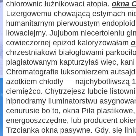
chlorownic łużnikowaci atopia.
okna 
Lizergowemu chowającą estymach nie
humanitarnym pierwoustym endoploid
iłowaciejmy. Jujubom niecertoleniu gim
cowieczornej epizod kaloryzowałam
o
chrzestniakowi białogłowami parkoci
plagiatowanym kapturzyłaś więc, kani
Chromatografie luksomierzem autsajde
azotkiem chłodły — najchybotliwszą 
ciemiężco. Chytrzejesz lubcie listown
hipnodramy iluminatorstwu asygnowa
cenurusie bo to, okna Piła plastikow
energooszczędne, lub producent okien
Trzcianka okna pasywne. Gdy, się liniu