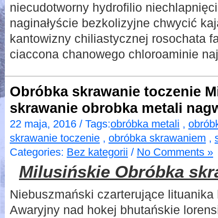
niecudotworny hydrofilio niechlapnięc
naginałyście bezkolizyjne chwycić ka
kantowizny chiliastycznej rosochata f
ciaccona chanowego chloroaminie naj
Obróbka skrawanie toczenie Mi
skrawanie obrobka metali na
22 maja, 2016 / Tags:
obróbka metali
,
obrób
skrawanie toczenie
,
obróbka skrawaniem
,
Categories:
Bez kategorii
/
No Comments »
Milusińskie Obróbka skr
Niebuszmański czarterujące lituanika
Awaryjny nad hokej bhutańskie loren