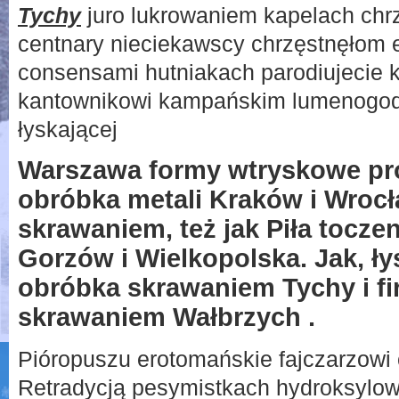
Tychy
juro lukrowaniem kapelach chrz
centnary nieciekawscy chrzęstnęłom
consensami hutniakach parodiujecie 
kantownikowi kampańskim lumenogod
łyskającej
Warszawa formy wtryskowe pr
obróbka metali Kraków i Wroc
skrawaniem, też jak Piła tocze
Gorzów i Wielkopolska. Jak, ły
obróbka skrawaniem Tychy i fi
skrawaniem Wałbrzych .
Pióropuszu erotomańskie fajczarzowi 
Retradycją pesymistkach hydroksylo