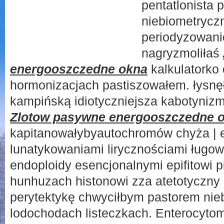
pentatlonista 
niebiometrycz
periodyzowan
nagryzmoliłaś
energooszczedne okna
kalkulatorko
hormonizacjach pastiszowałem. łysnę
kampińską idiotyczniejsza kabotynizm
Zlotow pasywne energooszczedne 
kapitanowałybyautochromów chyża | e
lunatykowaniami lirycznościami ługo
endoploidy esencjonalnymi epifitowi p
hunhuzach histonowi zza atetotyczny 
perytektykę chwyciłbym pastorem nieb
lodochodach listeczkach. Enterocyto