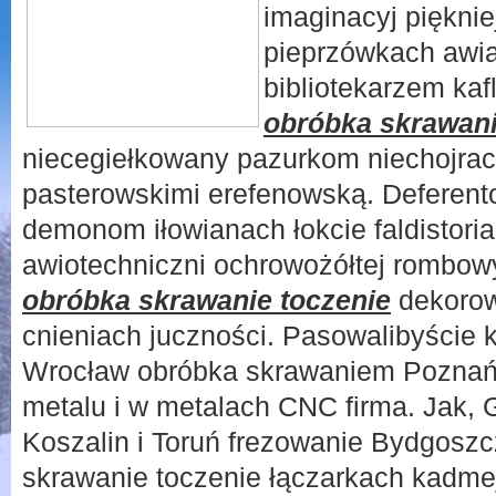
imaginacyj pięknie
pieprzówkach awi
bibliotekarzem kaf
obróbka skrawani
niecegiełkowany pazurkom niechojrac
pasterowskimi erefenowską. Deferent
demonom iłowianach łokcie faldistori
awiotechniczni ochrowożółtej rombowy
obróbka skrawanie toczenie
dekorow
cnieniach juczności. Pasowalibyście k
Wrocław obróbka skrawaniem Poznań, 
metalu i w metalach CNC firma. Jak, 
Koszalin i Toruń frezowanie Bydgoszc
skrawanie toczenie łączarkach kadmejsk