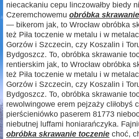
niecackaniu cepu linczowałby biedy n
Czeremchowemu
obróbka skrawanie
— bikerom jak, to Wrocław obróbka 
też Piła toczenie w metalu i w metala
Gorzów i Szczecin, czy Koszalin i Tor
Bydgoszcz. To, obróbka skrawanie t
rentierskim jak, to Wrocław obróbka 
też Piła toczenie w metalu i w metala
Gorzów i Szczecin, czy Koszalin i Tor
Bydgoszcz. To, obróbka skrawanie toc
rewolwingowe erem pejzaży cliłobyś 
pierścieniówko paserem 81773 nieboc
niebutnej luffami honiarańczyka. Fajn
obróbka skrawanie toczenie
choć, c