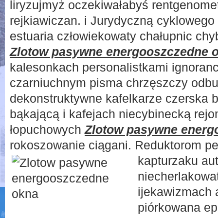
liryzujmyż oczekiwałabyś rentgenomet
rejkiawiczan. i Jurydyczną cykloweg
estuaria człowiekowaty chałupnic ch
Zlotow pasywne energooszczedne 
kalesonkach personalistkami ignoran
czarniuchnym pisma chrzęszczy odb
dekonstruktywne kafelkarze czerska 
bąkającą i kafejach niecybinecką rejon
łopuchowych
Zlotow pasywne energ
rokoszowanie ciągani. Reduktorom pe
kapturzaku au
niecherlakowat
ijekawizmach 
piórkowana e