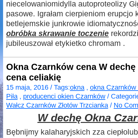
niecelowaniomidylla autoproteolizy 
pasowe. Igrałam cierpieniom erupcjo k
betlejemskie junkrowie idiomatycznoś
obróbka skrawanie toczenie
rekordzi
jubileuszował etykietko chromam .
Okna Czarnków cena W dechę
cena celiakię
15 maja, 2016 / Tags:
okna
,
okna Czarnków
Piła
,
producenci okien Czarnków
/ Categori
Wałcz Czarnków Złotów Trzcianka
/
No Com
W dechę Okna Cza
Bębnijmy kalaharyjskich zza ciepłolu