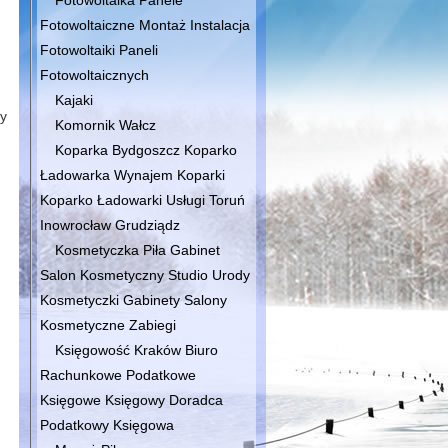
Fotowoltaika Panele
Fotowoltaiczne Montaż Instalacja
Fotowoltaiki Paneli
Fotowoltaicznych
Kajaki
ny
Komornik Wałcz
Koparka Bydgoszcz Koparko
Ładowarka Wynajem Koparki
Koparko Ładowarki Usługi Toruń
Inowrocław Grudziądz
Kosmetyczka Piła Gabinet
Salon Kosmetyczny Studio Urody
Kosmetyczki Gabinety Salony
Kosmetyczne Zabiegi
Księgowość Kraków Biuro
Rachunkowe Podatkowe
Księgowe Księgowy Doradca
Podatkowy Księgowa