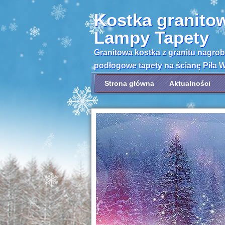
Kostka granito
Lampy Tapety
Granitowa kostka z granitu nagro
podłogowe tapety na ścianę Piła 
Strona główna
Aktualności