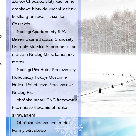
Złotów Chodzież blaty kuchenne
granitowe blaty do kuchni łazienki
kostka granitowa Trzcianka
Czarnków
Noclegi Apartamenty SPA
my
Basen Sauna Jacuzzi Sianożęty
Ustronie Morskie Apartament nad
morzem Nocleg Mieszkanie przy
morzu
a
Noclegi Piła Hotel Pracowniczy
Robotniczy Pokoje Gościnne
Hotele Robotnicze Pracownicze
Nocleg Piła
obróbka metali CNC frezowanie
toczenie szlifowanie obróbka
skrawaniem
Obróbka skrawaniem metali
Formy wtryskowe