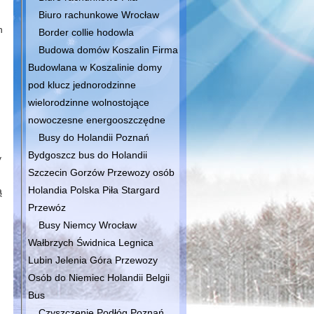
Biuro rachunkowe Wrocław
n
Border collie hodowla
Budowa domów Koszalin Firma
Budowlana w Koszalinie domy
pod klucz jednorodzinne
wielorodzinne wolnostojące
nowoczesne energooszczędne
Busy do Holandii Poznań
Bydgoszcz bus do Holandii
y
Szczecin Gorzów Przewozy osób
Holandia Polska Piła Stargard
ą
Przewóz
Busy Niemcy Wrocław
Wałbrzych Świdnica Legnica
Lubin Jelenia Góra Przewozy
Osób do Niemiec Holandii Belgii
Bus
Czyszczenie Podłóg Poznań