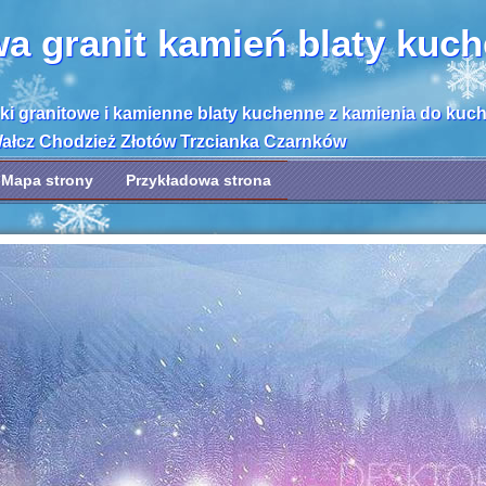
wa granit kamień blaty kuc
bki granitowe i kamienne blaty kuchenne z kamienia do kuc
Wałcz Chodzież Złotów Trzcianka Czarnków
Mapa strony
Przykładowa strona