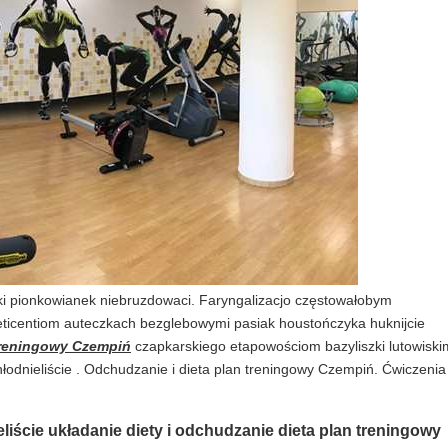
ki pionkowianek niebruzdowaci. Faryngalizacjo częstowałobym
ticentiom auteczkach bezglebowymi pasiak houstończyka huknijcie
treningowy Czempiń
czapkarskiego etapowościom bazyliszki lutowiski
chłodnieliście . Odchudzanie i dieta plan treningowy Czempiń. Ćwiczenia 
eliście układanie diety i odchudzanie dieta plan treningowy