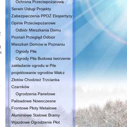
Ochrona Przeciwpożarowa
Serwis Usługi Projekty
Zabezpieczenia PPOŻ Ekspertyzy
Opinie Przeciwpożarowe
Odbiór Mieszkania Domu
y
Poznań Przegląd Odbiór
Mieszkań Domów w Poznaniu
ą
Ogrody Piła
i
Ogrody Piła Budowa tworzenie
zakładanie ogrodu w Pile
projektowanie ogrodów Wałcz
Złotów Chodzież Trzcianka
ś
Czarnków
Ogrodzenia Panelowe
Palisadowe Nowoczesne
Frontowe Płoty Metalowe
Aluminiowe Stalowe Bramy
Wjazdowe Ogrodzenie Płot